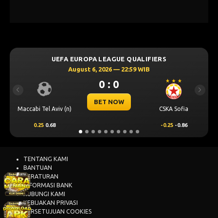
UEFA EUROPA LEAGUE QUALIFIERS
August 6, 2026 — 22:59 WIB
0 : 0
Previous
Next
BET NOW
Maccabi Tel Aviv (n)
CSKA Sofia
Lin
0.25
0.68
-0.25
-0.86
TENTANG KAMI
BANTUAN
PERATURAN
INFORMASI BANK
HUBUNGI KAMI
KEBIJAKAN PRIVASI
PERSETUJUAN COOKIES