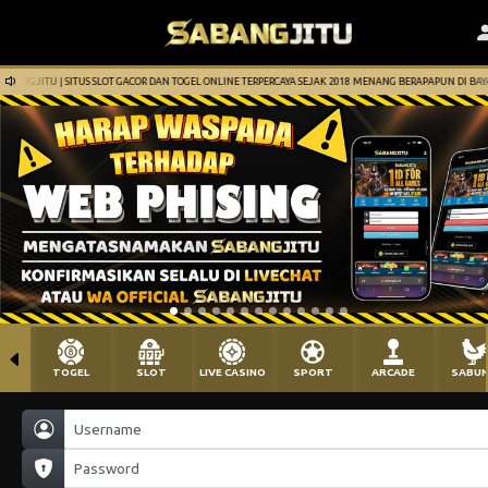
NGJITU | SITUS SLOT GACOR DAN TOGEL ONLINE TERPERCAYA SEJAK 2018 MENANG BERAPAPUN DI BAYAR FU
TOGEL
SLOT
LIVE CASINO
SPORT
ARCADE
SABU