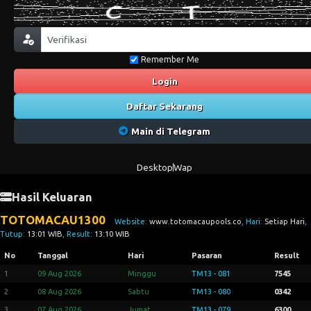
Remember Me
Login
Daftar Sekarang
Main di Telegram
Desktop
Wap
Hasil Keluaran
TOTOMACAU1300
Website:
www.totomacaupools.co
, Hari:
Setiap Hari
,
Tutup:
13:01 WIB
, Result:
13:10 WIB
No
Tanggal
Hari
Pasaran
Result
1
09 Aug 2026
Minggu
TM13 - 081
7545
2
08 Aug 2026
Sabtu
TM13 - 080
0342
3
07 Aug 2026
Jumat
TM13 - 079
6300