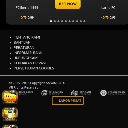
BET NOW
Larne FC
Sevilla
-0.75
0.93
0.25
0.95
TENTANG KAMI
BANTUAN
PERATURAN
INFORMASI BANK
HUBUNGI KAMI
KEBIJAKAN PRIVASI
PERSETUJUAN COOKIES
© 2015 - 2026 Copyright SABANGJITU.
All Rights Reserved.
LAPOR PUSAT